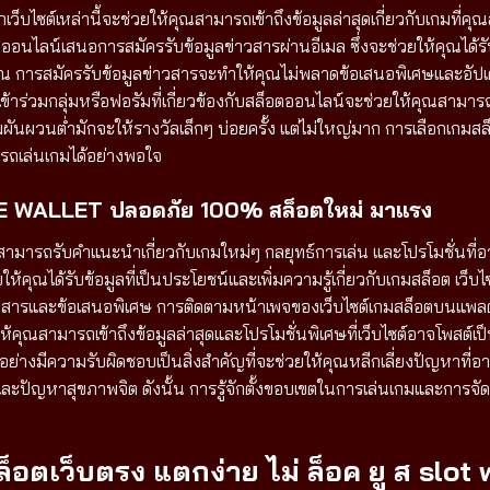
็บไซต์เหล่านี้จะช่วยให้คุณสามารถเข้าถึงข้อมูลล่าสุดเกี่ยวกับเกมที่คุ
อนไลน์เสนอการสมัครรับข้อมูลข่าวสารผ่านอีเมล ซึ่งจะช่วยให้คุณได้รับ
ุณ การสมัครรับข้อมูลข่าวสารจะทำให้คุณไม่พลาดข้อเสนอพิเศษและอัปเด
ข้าร่วมกลุ่มหรือฟอรัมที่เกี่ยวข้องกับสล็อตออนไลน์จะช่วยให้คุณสามาร
ผันผวนต่ำมักจะให้รางวัลเล็กๆ บ่อยครั้ง แต่ไม่ใหญ่มาก การเลือกเกมสล
ารถเล่นเกมได้อย่างพอใจ
UE WALLET
ปลอดภัย 100%
สล็อตใหม่ มาแรง
งสามารถรับคำแนะนำเกี่ยวกับเกมใหม่ๆ กลยุทธ์การเล่น และโปรโมชั่นที่อา
คุณได้รับข้อมูลที่เป็นประโยชน์และเพิ่มความรู้เกี่ยวกับเกมสล็อต เว็บไ
่าวสารและข้อเสนอพิเศษ การติดตามหน้าเพจของเว็บไซต์เกมสล็อตบนแพล
ห้คุณสามารถเข้าถึงข้อมูลล่าสุดและโปรโมชั่นพิเศษที่เว็บไซต์อาจโพสต์เ
อย่างมีความรับผิดชอบเป็นสิ่งสำคัญที่จะช่วยให้คุณหลีกเลี่ยงปัญหาที่อา
ละปัญหาสุขภาพจิต ดังนั้น การรู้จักตั้งขอบเขตในการเล่นเกมและการจ
ล็อตเว็บตรง แตกง่าย ไม่ ล็อค ยู ส slot 