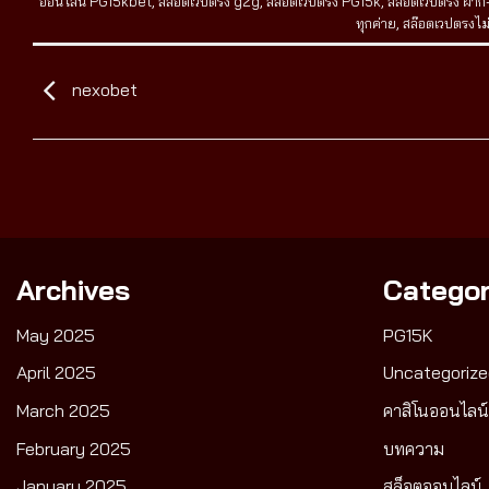
ออนไลน์ PG15kbet
,
สล็อตเว็บตรง g2g
,
สล็อตเว็บตรง PG15k
,
สล็อตเว็บตรง ฝาก-ถ
ทุกค่าย
,
สล๊อตเวปตรงไม่
nexobet
Archives
Categor
May 2025
PG15K
April 2025
Uncategorize
March 2025
คาสิโนออนไลน์
February 2025
บทความ
January 2025
สล็อตออนไลน์