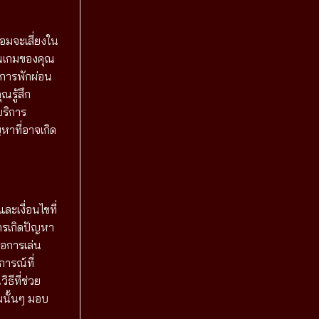
อมจะเสี่ยงใน
ล่นเกมของคุณ
งการพักผ่อน
ณรู้สึก
บริการ
าที่อาจเกิด
ละเงื่อนไขที่
ารเกิดปัญหา
่อการเล่น
การณ์ที่
ธีที่ช่วย
มนั้นๆ มอบ