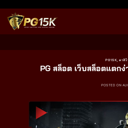
Skip
to
content
PG15K
,
คาสิ
PG สล็อต เว็บสล็อตแตกง่า
POSTED ON
AU