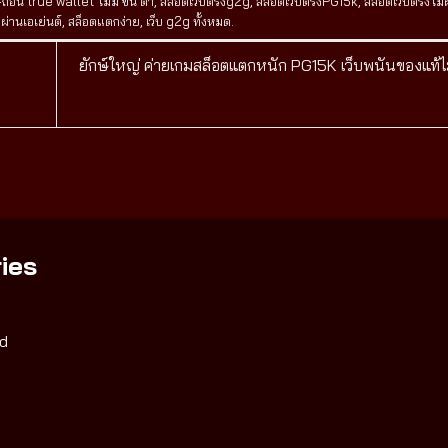
อน true wallet ไม่มี ขั้น ต่ํา
,
สล็อตเว็บตรงg2g
,
สล็อตเว็บตรงPG15k
,
สล็อตเว็บตรงไม่
ผ่านเอเย่นต์
,
สล็อตแตกง่าย
,
เว็บ g2g ทั้งหมด
.
ยักษ์ใหญ่ ค่ายเกมสล็อตแตกหนัก PG15K เว็บพนันของแท้ไม่
ies
d