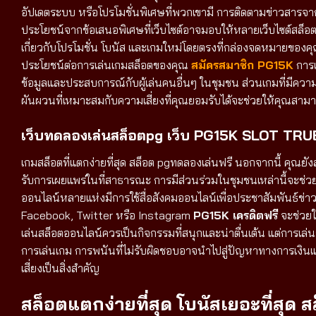
อัปเดตระบบ หรือโปรโมชั่นพิเศษที่พวกเขามี การติดตามข่าวสารจากเว
ประโยชน์จากข้อเสนอพิเศษที่เว็บไซต์อาจมอบให้หลายเว็บไซต์สล็อตอ
เกี่ยวกับโปรโมชั่น โบนัส และเกมใหม่โดยตรงที่กล่องจดหมายของค
ประโยชน์ต่อการเล่นเกมสล็อตของคุณ
สมัครสมาชิก PG15K
การเ
ข้อมูลและประสบการณ์กับผู้เล่นคนอื่นๆ ในชุมชน ส่วนเกมที่มีความ
ผันผวนที่เหมาะสมกับความเสี่ยงที่คุณยอมรับได้จะช่วยให้คุณสาม
เว็บทดลองเล่นสล็อตpg
เว็บ PG15K SLOT TR
เกมสล็อตที่แตกง่ายที่สุด สล็อต pgทดลองเล่นฟรี นอกจากนี้ คุณยั
รับการเผยแพร่ในที่สาธารณะ การมีส่วนร่วมในชุมชนเหล่านี้จะช่วยให้
ออนไลน์หลายแห่งมีการใช้สื่อสังคมออนไลน์เพื่อประชาสัมพันธ์ข
Facebook, Twitter หรือ Instagram
PG15K
เครดิตฟรี
จะช่วยใ
เล่นสล็อตออนไลน์ควรเป็นกิจกรรมที่สนุกและน่าตื่นเต้น แต่การเล่น
การเล่นเกม การพนันที่ไม่รับผิดชอบอาจนำไปสู่ปัญหาทางการเงินแ
เสี่ยงเป็นสิ่งสำคัญ
สล็อตแตกง่ายที่สุด โบนัสเยอะที่สุด
ส