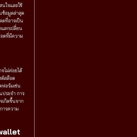
ณสนใจและใช้
ข้อมูลล่าสุด
ตที่อาจเป็น
ถแลกเปลี่ยน
็อตที่มีความ
จไม่ค่อยได้
ซต์สล็อต
ตฟอร์มเช่น
ป็นประจำ การ
จเกิดขึ้นจาก
ัดการความ
wallet