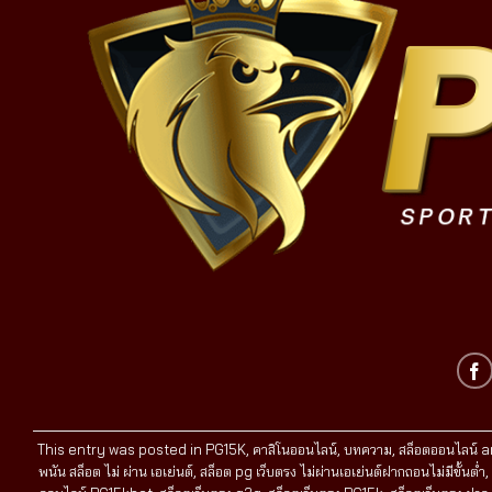
This entry was posted in
PG15K
,
คาสิโนออนไลน์
,
บทความ
,
สล็อตออนไลน์
a
พนัน สล็อต ไม่ ผ่าน เอเย่นต์
,
สล็อต pg เว็บตรง ไม่ผ่านเอเย่นต์ฝากถอนไม่มีขั้นต่ํา
,