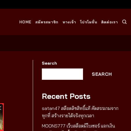
HOME
สมัครสมาชิก
ทางเข้า
โปรโมชั่น
ติดต่อเรา
Search
SEARCH
Recent Posts
satan47 สล็อตลิขสิทธิ์แท้ คัดสรรเกมจาก
ทุกที่ สร้างรายได้จริงทุกเวลา
MOONS777 เว็บสล็อตมีใบเซอร์ แจกเงิน