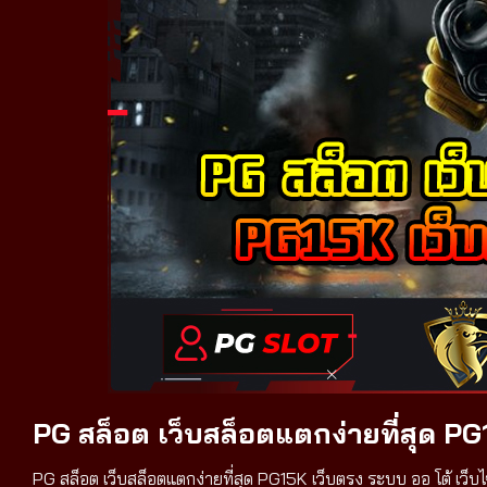
PG
สล็อต
เว็บสล็อตแตกง่ายที่สุด
PG
PG สล็อต เว็บสล็อตแตกง่ายที่สุด PG15K เว็บตรง ระบบ ออ โต้ เว็บไ