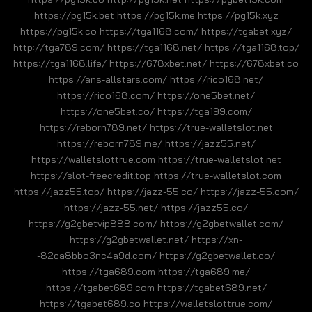
https://pg15k.bet
https://pg15k.me
https://pg15k.xyz
https://pg15k.co
https://tga1168.com/
https://tgabet.xyz/
http://tga789.com/
https://tga1168.net/
https://tga1168.top/
https://tga1168.life/
https://678xbet.net/
https://678xbet.co
https://ans-allstars.com/
https://rico168.net/
https://rico168.com/
https://one5bet.net/
https://one5bet.co/
https://tga199.com/
https://reborn789.net/
https://true-walletslot.net
https://reborn789.me/
https://jazz55.net/
https://walletslottrue.com
https://true-walletslot.net
https://slot-freecredit.top
https://true-walletslot.com
https://jazz55.top/
https://jazz-55.co/
https://jazz-55.com/
https://jazz-55.net/
https://jazz55.co/
https://g2gbetvip888.com/
https://g2gbetwallet.com/
https://g2gbetwallet.net/
https://xn-
-82ca8bbo3nc4a9d.com/
https://g2gbetwallet.co/
https://tga689.com
https://tga689.me/
https://tgabet689.com
https://tgabet689.net/
https://tgabet689.co
https://walletslottrue.com/