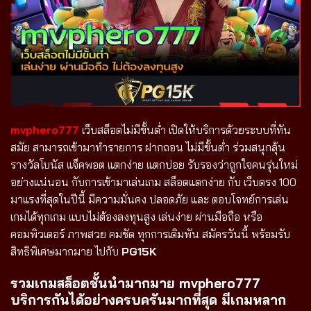
mvphero777
เว็บสล็อตไม่มีขั้นต่ำ เปิดให้บริการด้วยระบบที่ทัน
สมัย สามารถเข้ามาทำรายการ ฝากถอน ไม่มีขั้นต่ำ ร่วมสนุกลุ้น
รางวัลโบนัส แจ็คพอต แตกง่าย แตกบ่อย รับรองว่าถูกใจคนรุ่นใหม่
อย่างแน่นอน กับการเข้ามาเล่นเกม สล็อตแตกง่าย กับ เว็บตรง 100
มาแรงที่สุดในปีนี้ มีความมั่นคง ปลอดภัย และ ตอบโจทย์การเล่น
เกมได้ทุกเกม แบบไม่ต้องลงทุนสูง เล่นง่าย ผ่านมือถือ หรือ
คอมพิวเตอร์ ภาพสวย คมชัด ทุกการเดิมพัน สมัครวันนี้ พร้อมรับ
สิทธิพิเศษมากมาย ไปกับ
PG15K
รวมเกมสล็อตชั้นนำมากมาย mvphero777
บริการกันได้อย่างครบครันมากที่สุด มีเกมหลาก