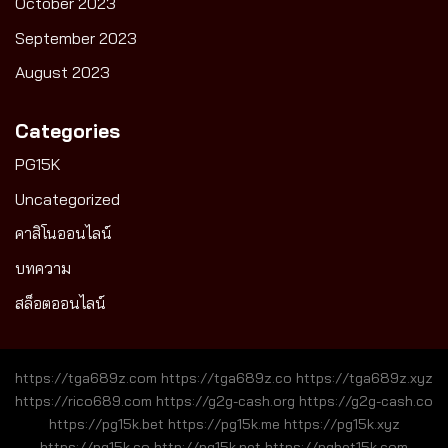
October 2023
September 2023
August 2023
Categories
PG15K
Uncategorized
คาสิโนออนไลน์
บทความ
สล็อตออนไลน์
https://tga689z.com
https://tga689z.co
https://tga689z.xyz
https://rico689.com
https://g2g-cash.org
https://g2g-cash.co
https://pg15k.bet
https://pg15k.me
https://pg15k.xyz
https://pg15k.co
http://pg15k.net
https://pgbet15k.com