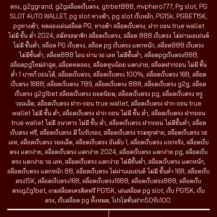
ตรง
,
g2ggrand
,
g2gสล็อตเว็บตรง
,
gtrbet888
,
mvphero777
,
Pg slot
,
PG
SLOT AUTO WALLET
,
pg slot ทางเข้า
,
pg slot เว็บหลัก
,
PG15k
,
PGBET15K
,
pgทางเข้า
,
ทดลองเล่นสล็อต PG
,
ทางเข้า สล็อตเว็บตรง
,
ฝาก ถอน true wallet
ไม่มี ขั้น ต่ํา 2024
,
สมัครสมาชิก สล็อตเว็บตรง
,
สล็อต 888 เว็บตรง ไม่ผ่านเอเย่นต์
ไม่มี ขั้นต่ำ
,
สล็อต PG เว็บตรง
,
สล็อต pg เว็บตรง แตกหนัก
,
สล็อต888 เว็บตรง
ไม่มีขั้นต่ำ
,
สล็อต888 โอน ผ่าน วอ เลท ไม่มีขั้นต่ํา
,
สล็อตpgเว็บตรง888
,
สล็อตpgใหม่ล่าสุด
,
สล็อตทดลอง
,
สล็อตทุนน้อย แตกง่าย
,
สล็อตฝากถอน ไม่มี ขั้น
ต่ำ 1 บาทก็ ถอนได้
,
สล็อตเว็บตรง
,
สล็อตเว็บตรง 100%
,
สล็อตเว็บตรง 168
,
สล็อต
เว็บตรง 1688
,
สล็อตเว็บตรง 789
,
สล็อตเว็บตรง 888
,
สล็อตเว็บตรง g2g
,
สล็อต
เว็บตรง g2g1bet สล็อตเว็บตรง ยอดนิยม
,
สล็อตเว็บตรง pg
,
สล็อตเว็บตรง ทรู
วอลเล็ต
,
สล็อตเว็บตรง ฝาก-ถอน true wallet
,
สล็อตเว็บตรง ฝาก-ถอน true
wallet ไม่มี ขั้น ต่ํา
,
สล็อตเว็บตรง ฝาก-ถอน ไม่มี ขั้น ต่ํา
,
สล็อตเว็บตรง ฝากถอน
true wallet ไม่มี ธนาคาร ไม่มี ขั้น ต่ํา
,
สล็อตเว็บตรง ฝากถอน ไม่มีขั้นต่ำ
,
สล็อต
เว็บตรง ฟรี
,
สล็อตเว็บตรง มี ใบรับรอง
,
สล็อตเว็บตรง รวมทุกค่าย
,
สล็อตเว็บตรง วอ
เลท
,
สล็อตเว็บตรง วอลเล็ต
,
สล็อตเว็บตรง อันดับ 1
,
สล็อตเว็บตรง แจกจริง
,
สล็อตเว็บ
ตรง แตกง่าย
,
สล็อตเว็บตรง แตกง่าย 2024
,
สล็อตเว็บตรง แตกง่าย pg
,
สล็อตเว็บ
ตรง แตกง่าย วอ เลท
,
สล็อตเว็บตรง แตกง่าย ไม่มีขั้นต่ำ
,
สล็อตเว็บตรง แตกหนัก
,
สล็อตเว็บตรง แตกหนัก 88
,
สล็อตเว็บตรง ไม่ผ่านเอเย่นต์ ไม่มี ขั้นต่ำ 168
,
สล็อตเว็บ
ตรง15K
,
สล็อตเว็บตรง168
,
สล็อตเว็บตรง1688
,
สล็อตเว็บตรง888
,
สล็อตเว็บ
ตรงg2g1bet
,
เกมสล็อตเครดิตฟรี PG15K
,
เล่นสล็อต pg slot
,
เว็บ PG15K
,
เว็บ
ตรง
,
เว็บสล็อต pg ทั้งหมด
,
โปรโมชั่นฝาก50รับ100
.