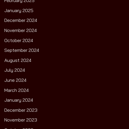
February 2025
January 2025
December 2024
November 2024
October 2024
September 2024
August 2024
July 2024
June 2024
March 2024
January 2024
December 2023
November 2023