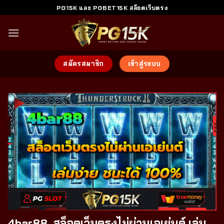
Skip
PG15K และ PGBET15K สล็อตเว็บตรง
to
content
สมัครสมาชิก
เข้าสู่ระบบ
4bar88 สล็อตเว็บตรงไม่ผ่านเอเย่นต์ เล่น