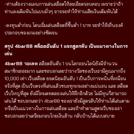
-ท่านต้องวางแผนการเล่นสล็อตให้ละเอียดรอบคอบ เพราะว่าถ้า
ท่านลงเดิมพันไปแบบมั่วๆ อาจจะทำให้ท่านเสียเงินเดิมพันได้
-ลงทุนต่ำก่อน โดนเริ่มเล่นสล็อตที่ขั้นต่ำ 1 บาท จะทำให้เห็นองค์
ประกอบของเกมอย่างชัดเจน
สรุป 4bar88 สล็อตอันดับ 1 แจกสูตรลับ เป็นแนวทางในการ
เล่น
4bar88
วอเลท
สล็อตอันดับ 1 บนโลกออนไลน์ยังมีจำนวน
สมาชิกเยอะมาก และขอบอกเลยว่ารางวัลของเว็บเรามีคูณมากถึง
10,000 เท่า เว็บสล็อต ยอดนิยมอันดับ 1 เป็นเว็บการพนันที่เหมือน
จริงที่สุด เป็นเว็บตรงที่เล่นแล้วชนะทุกเกมอย่างแน่นอน และ สล็อต
เว็บใหญ่ที่สุด ยังมีโหมดทดลองเล่นให้ฝึกอีกด้วย ไม่มีทุนก็สามารถ
เล่นได้ ขอบอกเลยว่า 4bar88 ของเรายังมีสูตรลับให้ท่านได้เล่นตาม
หรือเป็นแนวทางในการเล่นสล็อต และถ้าทำตามสูตรเว็บของเรา
ขอบอกเลยว่าเตรียมกอบโกยเงินล้าน กลับบ้านได้แบบสบาย