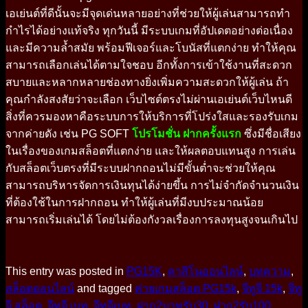
เอเย่นต์ที่ดีนั้นจะมีจุดเด่นหลายอย่างที่ช่วยให้ผู้เล่นสามารถทำ
กำไรได้อย่างแท้จริง ทุกวันนี้ มีระบบเกมที่อัปเดตอย่างต่อเนื่อง
และมีความล้ำสมัย พร้อมฟีเจอร์และโบนัสที่แตกง่าย ทำให้คุณ
สามารถเลือกเล่นได้ตามใจชอบ อีกทั้งการเข้าใช้งานที่สะดวก
สบายและหลากหลายช่องทางยิ่งเพิ่มความสะดวกให้ผู้เล่น ถ้า
คุณกำลังสงสัยว่าจะเลือก เว็บไซต์ตรงไม่ผ่านเอเย่นต์เว็บไหนดี
สิ่งที่ควรมองหาคือระบบการให้บริการที่โปร่งใสและรองรับเกม
จากค่ายดัง เช่น PG SOFT
โปรโมชั่น ฝากครั้งแรก
ซึ่งมีชื่อเสียง
ในเรื่องของเกมสล็อตที่แตกง่าย และให้ผลตอบแทนสูง การเล่น
กับสล็อตเว็บตรงที่มีระบบฝากถอนไม่มีขั้นต่ำจะช่วยให้คุณ
สามารถบริหารจัดการเงินทุนได้ง่ายขึ้น การไม่จำกัดจำนวนเงิน
ที่ต้องใช้ในการฝากถอน ทำให้ผู้เล่นที่มีงบประมาณน้อย
สามารถเริ่มเล่นได้ โดยไม่ต้องกังวลเรื่องการลงทุนสูงจนเกินไป
This entry was posted in
PG15K
,
คาสิโนออนไลน์
,
บทความ
,
สล็อตออนไลน์
and tagged
ค่ายเกมสล็อต PG15k
,
จีทูจี 15k
,
จีทู
จี สล็อต
,
จีทูจี เบท
,
จีทูจีเบท
,
ฝาก2บาทรับ30
,
ฝาก2รับ100
,