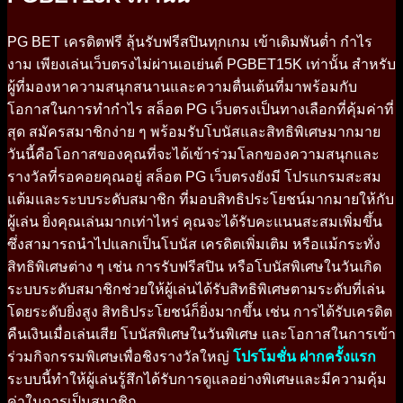
PG BET เครดิตฟรี ลุ้นรับฟรีสปินทุกเกม เข้าเดิมพันต่ำ กำไร
งาม เพียงเล่นเว็บตรงไม่ผ่านเอเย่นต์ PGBET15K เท่านั้น สำหรับ
ผู้ที่มองหาความสนุกสนานและความตื่นเต้นที่มาพร้อมกับ
โอกาสในการทำกำไร สล็อต PG เว็บตรงเป็นทางเลือกที่คุ้มค่าที่
สุด สมัครสมาชิกง่าย ๆ พร้อมรับโบนัสและสิทธิพิเศษมากมาย
วันนี้คือโอกาสของคุณที่จะได้เข้าร่วมโลกของความสนุกและ
รางวัลที่รอคอยคุณอยู่ สล็อต PG เว็บตรงยังมี โปรแกรมสะสม
แต้มและระบบระดับสมาชิก ที่มอบสิทธิประโยชน์มากมายให้กับ
ผู้เล่น ยิ่งคุณเล่นมากเท่าไหร่ คุณจะได้รับคะแนนสะสมเพิ่มขึ้น
ซึ่งสามารถนำไปแลกเป็นโบนัส เครดิตเพิ่มเติม หรือแม้กระทั่ง
สิทธิพิเศษต่าง ๆ เช่น การรับฟรีสปิน หรือโบนัสพิเศษในวันเกิด
ระบบระดับสมาชิกช่วยให้ผู้เล่นได้รับสิทธิพิเศษตามระดับที่เล่น
โดยระดับยิ่งสูง สิทธิประโยชน์ก็ยิ่งมากขึ้น เช่น การได้รับเครดิต
คืนเงินเมื่อเล่นเสีย โบนัสพิเศษในวันพิเศษ และโอกาสในการเข้า
ร่วมกิจกรรมพิเศษเพื่อชิงรางวัลใหญ่
โปรโมชั่น ฝากครั้งแรก
ระบบนี้ทำให้ผู้เล่นรู้สึกได้รับการดูแลอย่างพิเศษและมีความคุ้ม
ค่าในการเป็นสมาชิก