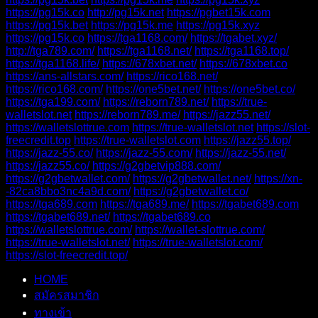
https://pg15k.co
http://pg15k.net
https://pgbet15k.com
https://pg15k.bet
https://pg15k.me
https://pg15k.xyz
https://pg15k.co
https://tga1168.com/
https://tgabet.xyz/
http://tga789.com/
https://tga1168.net/
https://tga1168.top/
https://tga1168.life/
https://678xbet.net/
https://678xbet.co
https://ans-allstars.com/
https://rico168.net/
https://rico168.com/
https://one5bet.net/
https://one5bet.co/
https://tga199.com/
https://reborn789.net/
https://true-
walletslot.net
https://reborn789.me/
https://jazz55.net/
https://walletslottrue.com
https://true-walletslot.net
https://slot-
freecredit.top
https://true-walletslot.com
https://jazz55.top/
https://jazz-55.co/
https://jazz-55.com/
https://jazz-55.net/
https://jazz55.co/
https://g2gbetvip888.com/
https://g2gbetwallet.com/
https://g2gbetwallet.net/
https://xn-
-82ca8bbo3nc4a9d.com/
https://g2gbetwallet.co/
https://tga689.com
https://tga689.me/
https://tgabet689.com
https://tgabet689.net/
https://tgabet689.co
https://walletslottrue.com/
https://wallet-slottrue.com/
https://true-walletslot.net/
https://true-walletslot.com/
https://slot-freecredit.top/
HOME
สมัครสมาชิก
ทางเข้า