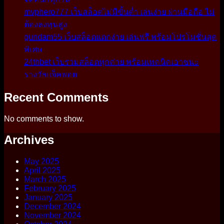
mvphero777 เว็บสล็อตไม่มีขั้นต่ำ เล่นง่าย ผ่านมือถือ ไม่
ต้องลงทุนสูง
gundam55 เว็บสล็อตแตกง่าย เล่นฟรี พร้อมโปรโมชั่นสุด
พิเศษ
24thbet เว็บรวมสล็อตทุกค่าย พร้อมเทคนิคเอาชนะ
รางวัลแจ็คพอต
Recent Comments
No comments to show.
Archives
May 2025
April 2025
March 2025
February 2025
January 2025
December 2024
November 2024