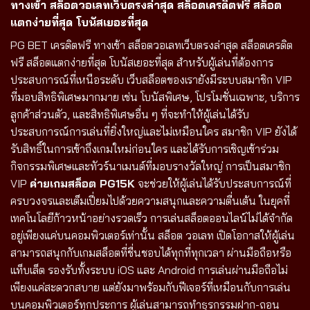
ทางเข้า
สล็อตวอเลทเว็บตรงล่าสุด
สล็อตเครดิตฟรี
สล็อต
แตกง่ายที่สุด โบนัสเยอะที่สุด
PG BET เครดิตฟรี ทางเข้า สล็อตวอเลทเว็บตรงล่าสุด สล็อตเครดิต
ฟรี สล็อตแตกง่ายที่สุด โบนัสเยอะที่สุด สำหรับผู้เล่นที่ต้องการ
ประสบการณ์ที่เหนือระดับ เว็บสล็อตของเรายังมีระบบสมาชิก VIP
ที่มอบสิทธิพิเศษมากมาย เช่น โบนัสพิเศษ, โปรโมชั่นเฉพาะ, บริการ
ลูกค้าส่วนตัว, และสิทธิพิเศษอื่น ๆ ที่จะทำให้ผู้เล่นได้รับ
ประสบการณ์การเล่นที่ยิ่งใหญ่และไม่เหมือนใคร สมาชิก VIP ยังได้
รับสิทธิ์ในการเข้าถึงเกมใหม่ก่อนใคร และได้รับการเชิญเข้าร่วม
กิจกรรมพิเศษและทัวร์นาเมนต์ที่มอบรางวัลใหญ่ การเป็นสมาชิก
VIP
ค่ายเกมสล็อต PG15K
จะช่วยให้ผู้เล่นได้รับประสบการณ์ที่
ครบวงจรและเต็มเปี่ยมไปด้วยความสนุกและความตื่นเต้น ในยุคที่
เทคโนโลยีก้าวหน้าอย่างรวดเร็ว การเล่นสล็อตออนไลน์ไม่ได้จำกัด
อยู่เพียงแค่บนคอมพิวเตอร์เท่านั้น สล็อต วอเลท เปิดโอกาสให้ผู้เล่น
สามารถสนุกกับเกมสล็อตที่ชื่นชอบได้ทุกที่ทุกเวลา ผ่านมือถือหรือ
แท็บเล็ต รองรับทั้งระบบ iOS และ Android การเล่นผ่านมือถือไม่
เพียงแค่สะดวกสบาย แต่ยังมาพร้อมกับฟีเจอร์ที่เหมือนกับการเล่น
บนคอมพิวเตอร์ทุกประการ ผู้เล่นสามารถทำธุรกรรมฝาก-ถอน