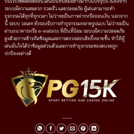
บนเว็บไซต์สล็อตออนไลน์เป็นที่นิยมอย่างมากในปัจจุบัน เนื่องจาก
ระบบมีความสะดวก รวดเร็ว และปลอดภัย ผู้เล่นสามารถทำ
ธุรกรรมได้ทุกที่ทุกเวลา ไม่ว่าจะเป็นการฝากหรือถอนเงิน นอกจาก
นี้ ระบบ วอเลท ยังรองรับการทำธุรกรรมหลายรูปแบบ ไม่ว่าจะเป็น
ผ่านธนาคารหรือ e-wallets ที่เป็นที่นิยม ระบบมีความปลอดภัย
สูงด้วยการเข้ารหัสข้อมูลและการตรวจสอบสิทธิ์หลายชั้น ทำให้ผู้
เล่นมั่นใจได้ว่าข้อมูลส่วนตัวและการทำธุรกรรมของตนจะถูก
ปกป้องอย่างดี