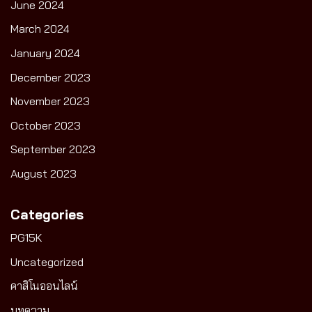
June 2024
March 2024
January 2024
December 2023
November 2023
October 2023
September 2023
August 2023
Categories
PG15K
Uncategorized
คาสิโนออนไลน์
บทความ