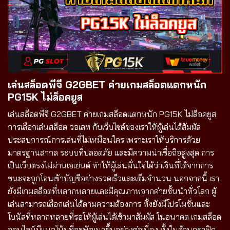
เล่นสล็อต
พีจี G2GBET
ค่ายเกมสล็อตแตกหนัก
PG15K
ไม่ล็อคยูส
เล่นสล็อตพีจี G2GBET ค่ายเกมสล็อตแตกหนัก PG15K ไม่ล็อคยูส
การเลือกเล่นสล็อต วอเลท กับเว็บไซต์ของเราให้ผู้เล่นได้สัมผัส
ประสบการณ์การเล่นที่ไม่เหมือนใคร เพราะเราให้บริการด้วย
มาตรฐานสากล ระบบที่ปลอดภัย และมีความน่าเชื่อถือสูงสุด การ
เป็นเว็บตรงไม่ผ่านเอเย่นต์ ทำให้ผู้เล่นมั่นใจได้ว่าเงินที่ได้จากการ
ชนะจะถูกโอนเข้าบัญชีอย่างรวดเร็วและเต็มจำนวน นอกจากนี้ เรา
ยังมีเกมสล็อตที่หลากหลายและมีคุณภาพจากค่ายชั้นนำทั่วโลก ผู้
เล่นสามารถเลือกเล่นได้ตามความต้องการ ทั้งยังมีโปรโมชั่นและ
โบนัสที่หลากหลายที่รอให้ผู้เล่นได้เข้ามาสัมผัส ในอนาคต เกมสล็อต
ออนไลน์มีแนวโน้มที่จะพัฒนาขึ้นอย่างต่อเนื่อง ทั้งในด้านกราฟิก