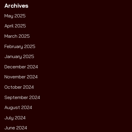
Archives
May 2025
April 2025
March 2025
February 2025
January 2025
December 2024
November 2024
October 2024
September 2024
August 2024
July 2024
June 2024