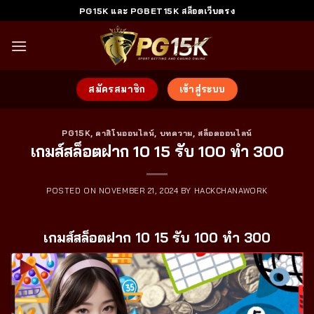
Skip
PG15K และ PGBET15K สล็อตเว็บตรง
to
content
สมัครสมาชิก
เข้าสู่ระบบ
PG15K
,
คาสิโนออนไลน์
,
บทความ
,
สล็อตออนไลน์
เกมส์สล็อตฝาก 10 15 รับ 100 ทํา 300
POSTED ON
NOVEMBER 21, 2024
BY
HACKCHANAWORK
เกมส์สล็อตฝาก 10 15
รับ 100
ทํา 300