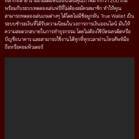
หลากหลาย เรามีเกมเดิมพันออนไลน์คุณภาพมากกว่า 200 เกม
พร้อมกับระบบทดลองเล่นฟรีที่ไม่ต้องสมัครสมาชิก ทำให้คุณ
สามารถทดลองเล่นเกมต่างๆ ได้โดยไม่มีข้อผูกพัน True Wallet เป็น
ระบบชำระเงินที่ได้รับความนิยมในวงการการเงินออนไลน์ มันให้
ความสะดวกสบายในการทำธุรกรรม โดยไม่ต้องใช้บัตรเครดิตหรือ
บัญชีธนาคาร และสามารถใช้งานได้ทุกที่ทุกเวลาผ่านโทรศัพท์มือ
ถือหรือคอมพิวเตอร์