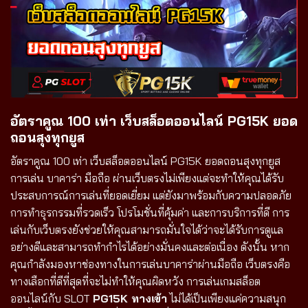
อัตราคูณ 100 เท่า
เว็บสล็อตออนไลน์ PG15K
ยอด
ถอนสุงทุกยูส
อัตราคูณ 100 เท่า เว็บสล็อตออนไลน์ PG15K ยอดถอนสุงทุกยูส
การเล่น บาคาร่า มือถือ ผ่านเว็บตรงไม่เพียงแต่จะทำให้คุณได้รับ
ประสบการณ์การเล่นที่ยอดเยี่ยม แต่ยังมาพร้อมกับความปลอดภัย
การทำธุรกรรมที่รวดเร็ว โปรโมชั่นที่คุ้มค่า และการบริการที่ดี การ
เล่นกับเว็บตรงยังช่วยให้คุณสามารถมั่นใจได้ว่าจะได้รับการดูแล
อย่างดีและสามารถทำกำไรได้อย่างมั่นคงและต่อเนื่อง ดังนั้น หาก
คุณกำลังมองหาช่องทางในการเล่นบาคาร่าผ่านมือถือ เว็บตรงคือ
ทางเลือกที่ดีที่สุดที่จะไม่ทำให้คุณผิดหวัง การเล่นเกมสล็อต
ออนไลน์กับ SLOT
PG15K
ทางเข้า
ไม่ได้เป็นเพียงแค่ความสนุก