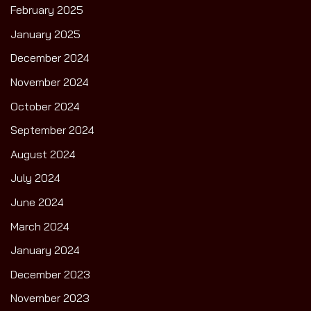
February 2025
January 2025
December 2024
November 2024
October 2024
September 2024
August 2024
July 2024
June 2024
March 2024
January 2024
December 2023
November 2023