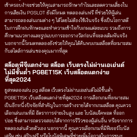
เข้าครอบงำจะช่วยให้คุณสามารถรักษากำไรและลดความเสี่ยงใน
การเสียเงิน PGSLOT ยังมีโหมด ทดลองเล่นฟรี ที่ช่วยให้ผู้เล่น
สามารถลองเล่นเกมต่าง ๆ ได้โดยไม่ต้องใช้เงินจริง ซึ่งเป็นโอกาสดี
ในการฝึกฝนทักษะและทำความเข้าใจกับเกมแต่ละแบบ รวมถึงการ
ศึกษาแนวทางและรูปแบบการออกรางวัลก่อนที่จะลงเดิมพันจริง
นอกจากนี้โหมดทดลองยังช่วยให้คุณได้ค้นพบเกมสล็อตที่เหมาะสม
กับสไตล์การเล่นของคุณมากที่สุด
สล็อตพีจีแตกง่าย
สล็อต เว็บตรงไม่ผ่านเอเย่นต์
ไม่มีขั้นต่ำ PGBET15K
เว็บสล็อตแตกง่าย
ที่สุด2024
ยูสทดลองเล่น pg สล็อต เว็บตรงไม่ผ่านเอเย่นต์ไม่มีขั้นต่ำ
PGBET15K เว็บสล็อตแตกง่ายที่สุด2024 การเลือกเกมที่เหมาะสม
เป็นอีกหนึ่งปัจจัยที่สำคัญในการสร้างรายได้จากเกมสล็อต คุณควร
เลือกเล่นเกมที่มี อัตราการจ่ายเงินสูง และ โบนัสแจ็คพอต ที่ออก
บ่อย ซึ่งสามารถตรวจสอบได้จากการรีวิวของผู้เล่นอื่น หรือจากการ
ทดลองเล่นด้วยตัวเอง นอกจากนี้ คุณควรเลือกเกมที่มีฟีเจอร์โบนัส
เสริม เช่น สปินฟรี หรือโบนัสพิเศษที่ช่วยเพิ่มโอกาสในการชนะ