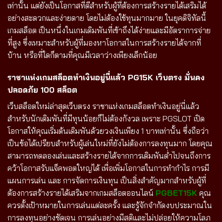
เท่านั้น แต่ยังเป็นโอกาสที่ดีสำหรับผู้ที่ต้องการสร้างรายได้เสริมได้
อย่างสะดวกและง่ายดาย โดยไม่ต้องใช้ทุนมากมาย ในยุคดิจิทัลนี้
เกมสล็อต เป็นหนึ่งในเกมเดิมพันที่เข้าถึงได้ง่ายและมีอัตราการจ่าย
ที่สูง ซึ่งเหมาะสำหรับผู้ที่มองหาโอกาสในการสร้างรายได้จากที่
บ้าน หรือที่ใดก็ตามที่คุณมีเวลาว่างเพียงเล็กน้อย
ราชาแห่งเกมสล็อตทำเงินอยู่นี่แล้ว
PG15K
เว็บตรง มั่นคง
ปลอดภัย 100
สล็อต
เว็บสล็อตใหม่ล่าสุดเว็บตรง ราชาแห่งเกมสล็อตทำเงินอยู่นี่แล้ว
สำหรับนักเดิมพันที่มีทุนน้อยก็ไม่ต้องกังวล เพราะ PGSLOT เปิด
โอกาสให้คุณเริ่มต้นเดิมพันด้วยวงเงินเพียง 1 บาทเท่านั้น ซึ่งถือว่า
เป็นข้อได้เปรียบสำหรับผู้เล่นใหม่ที่ยังไม่ต้องการลงทุนมาก โดยคุณ
สามารถทดลองเล่นและสร้างรายได้จากการเดิมพันต่ำไปจนถึงการ
คว้าโอกาสรับแจ็คพอตใหญ่ได้ เพื่อเพิ่มโอกาสในการทำกำไร การมี
แผนการเล่น และ การจัดการเงินทุน เป็นสิ่งสำคัญมากสำหรับผู้ที่
ต้องการสร้างรายได้เสริมจากเกมสล็อตออนไลน์
PGBET15K
คุณ
ควรตั้งเป้าหมายในการเล่นแต่ละครั้ง และรู้จักจำกัดงบประมาณใน
การลงทุนอย่างชัดเจน การเล่นอย่างมีสติและไม่ปล่อยให้ความโลภ