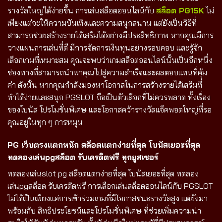
รางวัลใหญ่ได้ง่ายขึ้น การเล่นสล็อตออนไลน์กับ
สล็อต PG15K
ไม่
เพียงแต่จะให้ความบันเทิงและความสนุกสนาน แต่ยังเป็นวิธีที่
สามารถช่วยสร้างรายได้เสริมได้อย่างมีประสิทธิภาพ หากคุณมีการ
วางแผนการเล่นที่ดี มีการจัดการเงินทุนอย่างรอบคอบ และรู้จัก
เลือกเกมที่เหมาะสม คุณจะพบว่าเกมสล็อตออนไลน์นั้นเป็นอีกหนึ่ง
ช่องทางที่สามารถนำพาคุณไปสู่ความสำเร็จและผลตอบแทนที่คุ้ม
ค่า ดังนั้น หากคุณกำลังมองหาโอกาสในการสร้างรายได้เสริมที่
ทำได้ง่ายและสนุก PGSLOT ถือเป็นตัวเลือกที่ไม่ควรพลาด ทั้งเรื่อง
ของโบนัส โปรโมชั่นพิเศษ และโอกาสคว้ารางวัลแจ็คพอตใหญ่ที่รอ
คุณอยู่ในทุก ๆ การหมุน
PG
เว็บตรงแตกหนัก
สล็อตแตกง่ายที่สุด โบนัสเยอะที่สุด
ทดลองเล่นpg
สล็อต
รับเครดิตฟรี ทุกยูสเซอร์
ทดลองเล่นslot pg สล็อตแตกง่ายที่สุด โบนัสเยอะที่สุด ทดลอง
เล่นpgสล็อต รับเครดิตฟรี การเลือกเล่นสล็อตออนไลน์กับ PGSLOT
ไม่ได้เป็นเพียงแค่การเข้าร่วมเกมที่มีโอกาสชนะรางวัลสูง แต่ยังมา
พร้อมกับ สิทธิประโยชน์และโปรโมชั่นพิเศษ ที่ช่วยเพิ่มความน่า