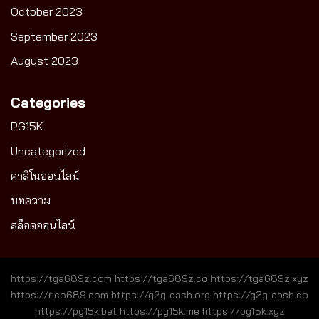
October 2023
September 2023
August 2023
Categories
PG15K
Uncategorized
คาสิโนออนไลน์
บทความ
สล็อตออนไลน์
https://tga689z.com
https://tga689z.co
https://tga689z.xyz
https://rico689.com
https://g2g-cash.org
https://g2g-cash.co
https://pg15k.bet
https://pg15k.me
https://pg15k.xyz