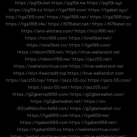
https://pg15k.bet
https://pg15k.me
https://pg15k.xyz
https://pg15k.co
https://tga1168.com/
https://tgabet.xyz/
http://tga789.com/
https://tga1168.net/
https://tga1168.top/
https://tga1168.life/
https://678xbet.net/
https://678xbet.co
https://ans-allstars.com/
https://rico168.net/
https://rico168.com/
https://one5bet.net/
https://one5bet.co/
https://tga199.com/
https://reborn789.net/
https://true-walletslot.net
https://reborn789.me/
https://jazz55.net/
https://walletslottrue.com
https://true-walletslot.net
https://slot-freecredit.top
https://true-walletslot.com
https://jazz55.top/
https://jazz-55.co/
https://jazz-55.com/
https://jazz-55.net/
https://jazz55.co/
https://g2gbetvip888.com/
https://g2gbetwallet.com/
https://g2gbetwallet.net/
https://xn-
-82ca8bbo3nc4a9d.com/
https://g2gbetwallet.co/
https://tga689.com
https://tga689.me/
https://tgabet689.com
https://tgabet689.net/
https://tgabet689.co
https://walletslottrue.com/
https://wallet-slottrue.com/
https://true-walletslot.net/