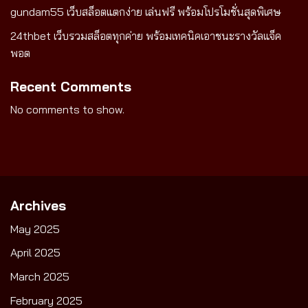
gundam55 เว็บสล็อตแตกง่าย เล่นฟรี พร้อมโปรโมชั่นสุดพิเศษ
24thbet เว็บรวมสล็อตทุกค่าย พร้อมเทคนิคเอาชนะรางวัลแจ็ค
พอต
Recent Comments
No comments to show.
Archives
May 2025
April 2025
March 2025
February 2025