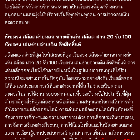
โดยไม่มีการหักค่าบริการเพราะเราเป็นเว็บตรงที่มุ่งสร้างความ
สนุกสนานและมุ่งให้บริการเต็มที่ทุกท่านทุกคน การฝากถอนเงิน
สะดวกสบาย
เว็บตรง สล็อตค่ายนอก
ทางเข้าเล่น
สล็อต ฝาก 20
รับ 100
เว็บตรง
เล่นง่ายจ่ายเต็ม ลิขสิทธิ์แท้
สล็อตแตกง่ายที่สุด โบนัสเยอะที่สุด เว็บตรง สล็อตค่ายนอก ทางเข้า
เล่น สล็อต ฝาก 20 รับ 100 เว็บตรง เล่นง่ายจ่ายเต็ม ลิขสิทธิ์แท้ การ
เล่นสล็อตออนไลน์ได้กลายเป็นหนึ่งในรูปแบบการลงทุนที่ได้รับ
ความนิยมอย่างมากในปัจจุบัน โดยเฉพาะอย่างยิ่งกับเว็บสล็อตออ
โต้ที่เสนอประสบการณ์ที่แตกต่างจากที่อื่น ไม่ว่าจะเป็นความ
สะดวกในการใช้งาน ระบบฝาก-ถอนที่รวดเร็ว หรือโปรโมชั่นที่คุ้ม
ค่า เรามีทุกสิ่งที่คุณต้องการเพื่อเพิ่มความสนุกและโอกาสในการทำ
กำไรจากเกมสล็อตออนไลน์ การเล่นเกมสล็อตออนไลน์เป็นทักษะที่
ต้องการการศึกษาและความพยายาม ด้วยการเลือกเกมที่เหมาะสม,
การจัดการเงินอย่างมีระบบ, การใช้โปรโมชั่นและโบนัสอย่างฉลาด
และการเรียนรู้จากประสบการณ์ คุณสามารถเพิ่มโอกาสในการชนะ