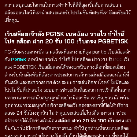
ความสนุกและโอกาสในการทำกำไรที่ดีที่สุด เริ่มต้นการเล่นเกม
สล็อตออนไลน์ที่เรานำเสนอและรับโปรโมชั่นพิเศษที่เราจัดเตรียมไว้
เพื่อคุณ
เว็บสล็อตเจ้าดัง
PG15K
เบทน้อย รวยไว กำไรดี
โปร
สล็อต ฝาก 20
รับ 100
เว็บตรง
PGBET15K
PG เว็บตรงแตกหนัก เกมสล็อตที่แตกง่ายที่สุด pantip เว็บสล็อตเจ้า
ดัง
PG15K
เบทน้อย รวยไว กำไรดี โปร สล็อต ฝาก 20 รับ 100 เว็บ
ตรง PGBET15K เว็บสล็อตออโต้ของเราเป็นทางเลือกที่ยอดเยี่ยม
สำหรับนักเดิมพันที่ต้องการประสบการณ์การเล่นสล็อตออนไลน์ที่
ทันสมัยและสะดวกสบาย ด้วยระบบการเล่นที่ตอบโจทย์ โบนัสและ
โปรโมชั่นที่น่าสนใจ ระบบการชำระเงินที่สะดวก การเข้าถึงที่หลาก
หลาย และการสนับสนุนลูกค้าอย่างมืออาชีพ เราเชิญชวนนักพนัน
ทุกท่านมาร่วมสนุกกับบริการสล็อตเว็บตรงของเราที่เปิดให้บริการ
ตลอด 24 ชั่วโมงทุกวัน ไม่ว่าคุณจะเล่นเมื่อไหร่ก็สามารถมาร่วม
สร้างรายได้ได้อย่างต่อเนื่อง
สล็อต ฝาก 20 รับ 100 เว็บตรง
เรา
ยืนยันว่าไม่มีการล็อคอัตราการชนะ ทำให้ทุกท่านที่ชนะเกมสล็อต
ของเราสามารถนำเงินรางวัลกลับบ้านได้เต็มตามจำนวนที่ชนะได้