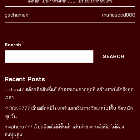
ทั้งหมด
,
โปรฝากครั้งแรก 300
,
โปรโมชั่น ฝากครั้งแรก
.
gachamax
mafiaseed888
Search
SEARCH
Recent Posts
satan47 สล็อตลิขสิทธิ์แท้ คัดสรรเกมจากทุกที่ สร้างรายได้จริงทุก
เวลา
MOONS777 เว็บสล็อตมีใบเซอร์ แจกเงินรางวัลแบบไม่อั้น จัดหนัก
ทุกวัน
mvphero777 เว็บสล็อตไม่มีขั้นต่ำ เล่นง่าย ผ่านมือถือ ไม่ต้อง
ลงทุนสูง