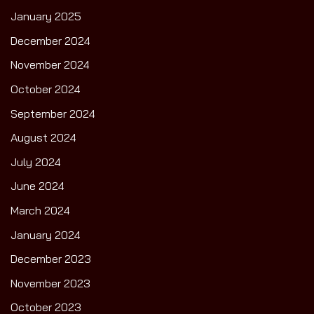
January 2025
December 2024
November 2024
October 2024
September 2024
August 2024
July 2024
June 2024
March 2024
January 2024
December 2023
November 2023
October 2023