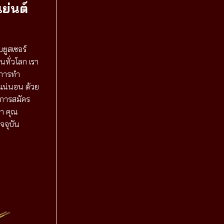
ย่นต์
ยูสเซอร์
่นทั่วโลก เรา
ะการทำ
งแน่นอน ด้วย
 การสมัคร
รา คุณ
จจุบัน