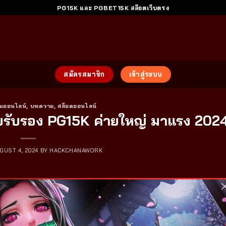
PG15K และ PGBET15K สล็อตเว็บตรง
สมัครสมาชิก
เข้าสู่ระบบ
โนออนไลน์
,
บทความ
,
สล็อตออนไลน์
ีใบรับรอง PG15K ค่ายใหญ่ มาแรง 202
GUST 4, 2024
BY
HACKCHANAWORK