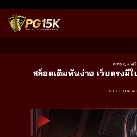
Skip
to
content
PG15K
,
คาสิ
สล็อตเดิมพันง่าย เว็บตรงม
POSTED ON
AU