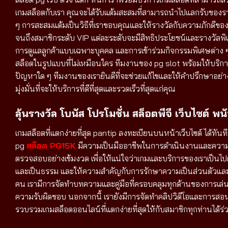
เกมสล็อตกับเรา คุณจะได้รับแต้มสะสมที่สามารถนำไปแลกรับของรางว
ๆ การสะสมแต้มเป็นวิธีที่เราขอบคุณและให้รางวัลกับความภักดีข
จนถึงสมาชิกระดับ VIP แต่ละระดับจะมีสิทธิประโยชน์และรางวัลพิเ
การดูแลลูกค้าแบบเฉพาะบุคคล และการเข้าร่วมกิจกรรมพิเศษต่าง ๆ
สล็อตในรูปแบบที่ไม่เหมือนใคร ทีมงานของ pg slot พร้อมให้บริกา
ปัญหาใด ๆ ทีมงานของเรายินดีที่จะช่วยแก้ไขและให้คำปรึกษาอย่าง
มุ่งมั่นที่จะให้บริการที่ดีที่สุดและรวดเร็วที่สุดแก่คุณ
ลุ้นรางวัล โบนัส โปรโมชั่น สล็อตพีจี เว็บไซ
เกมสล็อตที่แตกง่ายที่สุด pantip ลงทะเบียนบนหน้าเว็บไซต์ ได้ทั
pg
สล็อต PG15K
มีความเป็นมืออาชีพในการดำเนินงานและควา
ตรวจสอบอย่างเข้มงวด เพื่อให้แน่ใจว่าเกมและบริการของเราเป็นไ
และเป็นธรรม และให้ความสำคัญกับการรักษาความเป็นส่วนตัวและควา
คน เรามีการจัดทำบทความและคู่มือที่ครอบคลุมทุกด้านของการเล่นเ
ความรับผิดชอบ นอกจากนี้ เรายังมีการจัดทำคลิปวิดีโอและการสอนอ
รวบรวมเกมสล็อตออนไลน์ที่แตกง่ายที่สุดให้กับสมาชิกทุกท่านได้ร่