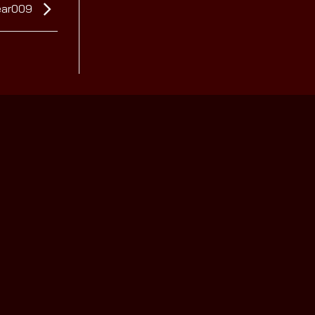
ear009