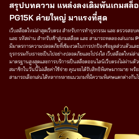
สรุปบทความ
แหล่งลงเดิมพันเกมสล็อต
PG15K
ค่ายใหญ่ มาแรงที่สุด
เว็บสล็อตใหม่ล่าสุดเว็บตรง สำหรับการทำธุรกรรม และ ตรวจสอบความถ
และ รหัสผ่าน สำหรับเข้าสู่เกมสล็อต และ สามารถทดลองเล่นเกม
P
มีมาตรการความปลอดภัยที่เข้มงวดในการปกป้องข้อมูลส่วนตัวแล
ธุรกรรมกับเราจะเป็นไปอย่างปลอดภัยและโปร่งใส เว็บสล็อตใหม่ล่า
มาตรฐานสูงสุดและการบริการเป็นสล็อตออนไลน์เว็บตรงไม่ผ่านตัว
สมาชิกในวันนี้ไม่เสียค่าใช้จ่าย คุณจะได้รับสิทธิพิเศษมากมาย พร
สามารถเลือกเล่นได้หลากหลายแนวเกมที่มีความพิเศษแตกต่างกันไ