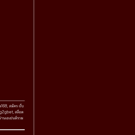
ka168
,
สมัคร เว็บ
 g2gbet
,
สล็อต
ผ่านเอเย่นต์รวม