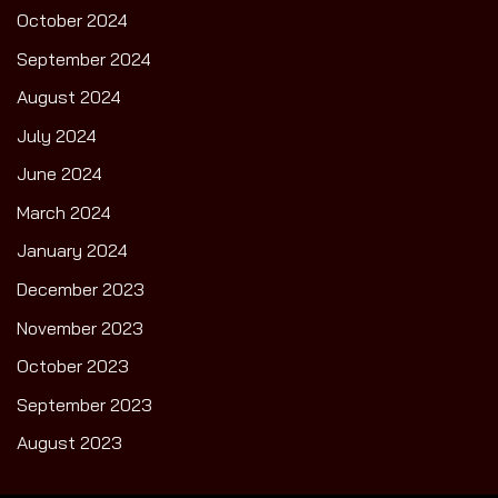
October 2024
September 2024
August 2024
July 2024
June 2024
March 2024
January 2024
December 2023
November 2023
October 2023
September 2023
August 2023