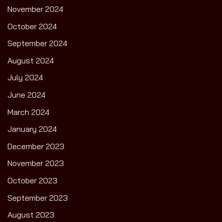
November 2024
October 2024
September 2024
August 2024
July 2024
June 2024
March 2024
January 2024
December 2023
November 2023
October 2023
September 2023
August 2023