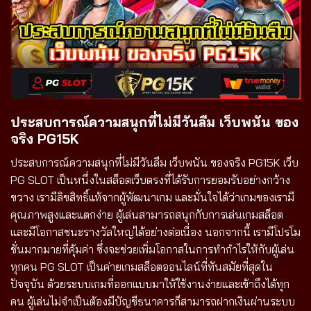
ประสบการณ์ความสนุกที่ไม่มีวันลืม
เว็บพนัน ของ
จริง
PG15K
ประสบการณ์ความสนุกที่ไม่มีวันลืม เว็บพนัน ของจริง PG15K เว็บ
PG SLOT เป็นหนึ่งในสล็อตเว็บตรงที่ได้รับการยอมรับอย่างกว้าง
ขวาง เรามีลิขสิทธิ์แท้จากผู้พัฒนาเกม และมั่นใจได้ว่าเกมของเรามี
คุณภาพสูงและแตกง่าย ผู้เล่นสามารถสนุกกับการเล่นเกมสล็อต
และมีโอกาสชนะรางวัลใหญ่ได้อย่างต่อเนื่อง นอกจากนี้ เรามีโปรโม
ชั่นมากมายที่คุ้มค่า ซึ่งจะช่วยเพิ่มโอกาสในการทำกำไรให้กับผู้เล่น
ทุกคน PG SLOT เป็นค่ายเกมสล็อตออนไลน์ที่ทันสมัยที่สุดใน
ปัจจุบัน ด้วยระบบเกมที่ออกแบบมาให้ใช้งานง่ายและเข้าถึงได้ทุก
คน ผู้เล่นไม่จำเป็นต้องมีบัญชีธนาคารก็สามารถฝากเงินผ่านระบบ