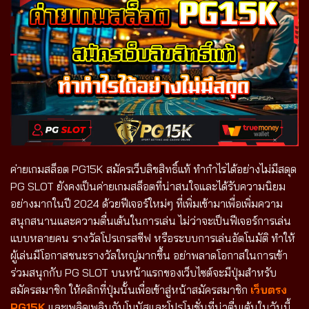
ค่ายเกมสล็อต PG15K สมัครเว็บลิขสิทธิ์แท้ ทำกำไรได้อย่างไม่มีสดุด
PG SLOT ยังคงเป็นค่ายเกมสล็อตที่น่าสนใจและได้รับความนิยม
อย่างมากในปี 2024 ด้วยฟีเจอร์ใหม่ๆ ที่เพิ่มเข้ามาเพื่อเพิ่มความ
สนุกสนานและความตื่นเต้นในการเล่น ไม่ว่าจะเป็นฟีเจอร์การเล่น
แบบหลายคน รางวัลโปรเกรสซีฟ หรือระบบการเล่นอัตโนมัติ ทำให้
ผู้เล่นมีโอกาสชนะรางวัลใหญ่มากขึ้น อย่าพลาดโอกาสในการเข้า
ร่วมสนุกกับ PG SLOT บนหน้าแรกของเว็บไซต์จะมีปุ่มสำหรับ
สมัครสมาชิก ให้คลิกที่ปุ่มนั้นเพื่อเข้าสู่หน้าสมัครสมาชิก
เว็บตรง
PG15K
และเพลิดเพลินกับโบนัสและโปรโมชั่นที่น่าตื่นเต้นในวันนี้