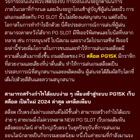
วิธีการถอนเงินที่เว็บไซต์รองรับ การถอนเงินจะถูกดำเนินการ
ภายในเวลาที่กำหนด และเงินจะถูกโอนเข้าสู่บัญชีผู้เล่นโดยเร็ว การ
เล่นเกมสล็อตกับ PG SLOT นั้นไม่เพียงแค่สนุกสนาน แต่ยังเป็น
โอกาสในการทำกำไรอีกด้วย นี่คือประสบการณ์การเล่นที่ผู้เล่น
สามารถคาดหวังได้จาก PG SLOT มีฟีเจอร์พิเศษและโบนัสที่หลาก
หลาย เช่น การหมุนฟรี โบนัสเกม และรางวัลโปรเกรสซีฟ ฟีเจอร์
เหล่านี้ช่วยเพิ่มโอกาสในการชนะและทำให้การเล่นเกมสล็อตมี
ความตื่นเต้นมากยิ่งขึ้น เกมสล็อตของ PG
สล็อต PG15K
มีกราฟิก
ที่สวยงามและเสียงที่น่าตื่นเต้น ทำให้การเล่นเกมสล็อตเป็น
ประสบการณ์ที่สนุกสนานและเพลิดเพลิน ผู้เล่นจะได้สัมผัสกับโลกที่
เต็มไปด้วยสีสันและความสนุกสนาน
สามารถสร้างกำไรได้แบบง่าย ๆ
เพียงเข้าสู่ระบบ PG15K
เว็บ
สล็อต เปิดใหม่ 2024
ล่าสุด
เครดิตเพียบ
สล็อต เว็บตรงไม่ผ่านเอเย่นต์ไม่มีขั้นต่ำ สามารถสร้างกำไรได้แบบ
ง่าย ๆ สายเกมมิ่งไม่ควรพลาด NEW PG SLOT เว็บเกมเดิมพัน
สล็อตออนไลน์ ค่ายใหญ่เว็บตรง ในยุคปัจจุบันที่การเล่นเกม
ออนไลน์กลายเป็นกิจกรรมยอดนิยม หนึ่งในค่ายเกมที่กำลังมาแรง