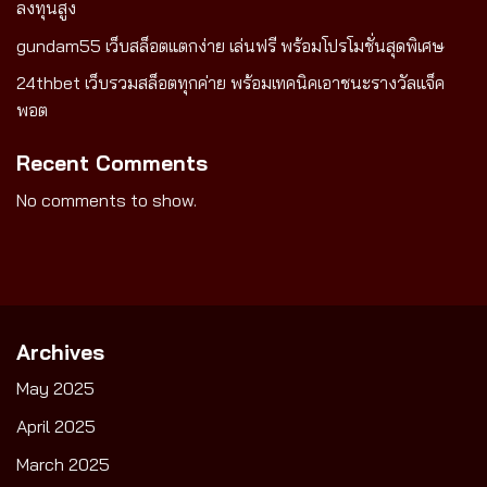
ลงทุนสูง
gundam55 เว็บสล็อตแตกง่าย เล่นฟรี พร้อมโปรโมชั่นสุดพิเศษ
24thbet เว็บรวมสล็อตทุกค่าย พร้อมเทคนิคเอาชนะรางวัลแจ็ค
พอต
Recent Comments
No comments to show.
Archives
May 2025
April 2025
March 2025