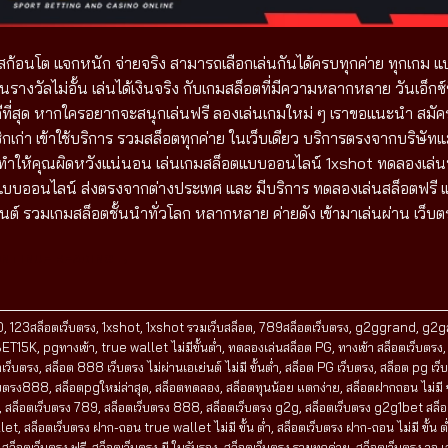
สก้อนโต แจกหนัก จ่ายจริง สามารถเลือกเล่นกันได้ครบทุกค่าย ทุกเกม แบ
รางวัลไม่อั้น เล่นได้เงินจริง กับเกมสล็อตที่มีความหลากหลาย วันเอ็กซ์ช
ดีที่สุด หากใครอยากจะสนุกเล่นฟรี ลองเล่นเกมใหม่ ๆ เราขอแนะนำ สมัค
กเก่า เข้าใช้บริการ รวมสล็อตทุกค่าย ในเว็บเดียว บริการตรงจากบริษัทแม
 ไม่ทำให้คุณผิดหวังแน่นอน เล่นเกมสล็อตแบบออนไลน์ 1xshot ทดลองเล่น
ตแบบออนไลน์ ส่งตรงจากต่างประเทศ และ มีบริการ ทดลองเล่นสล็อตฟรี แ
ย่นต์ รวมเกมสล็อตชั้นนำทั่วโลก หลากหลาย ค่ายดัง เข้ามาเล่นผ่าน เว็บต
NTINUE READING
→
0
,
123สล็อตเว็บตรง
,
1xshot
,
1xshot รวมเว็บสล็อต
,
789สล็อตเว็บตรง
,
g2ggrand
,
g2gส
ET15K
,
pgทางเข้า
,
true wallet ไม่มีขั้นต่ำ
,
ทดลองเล่นสล็อต PG
,
ทางเข้า สล็อตเว็บตรง
ตเว็บตรง
,
สล็อต 888 เว็บตรง ไม่ผ่านเอเย่นต์ ไม่มี ขั้นต่ำ
,
สล็อต PG เว็บตรง
,
สล็อต pg เว
็บตรง888
,
สล็อตpgใหม่ล่าสุด
,
สล็อตทดลอง
,
สล็อตทุนน้อย แตกง่าย
,
สล็อตฝากถอน ไม่มี ขั
,
สล็อตเว็บตรง 789
,
สล็อตเว็บตรง 888
,
สล็อตเว็บตรง g2g
,
สล็อตเว็บตรง g2g1bet สล็
llet
,
สล็อตเว็บตรง ฝาก-ถอน true wallet ไม่มี ขั้น ต่ํา
,
สล็อตเว็บตรง ฝาก-ถอน ไม่มี ขั้น ต่
,
สล็อตเว็บตรง ฟรี
,
สล็อตเว็บตรง มี ใบรับรอง
,
สล็อตเว็บตรง รวมทุกค่าย
,
สล็อตเว็บตรง วอ 