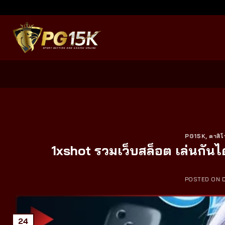
Skip
to
content
PG15K
,
คาสิ
1xshot รวมเว็บสล็อต เล่นกันได
POSTED ON
24