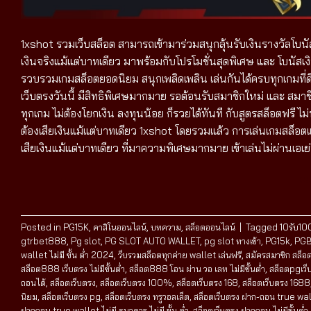
1xshot รวมเว็บสล็อต สามารถเข้ามาร่วมสนุกลุ้นรับเงินรางวัลโบนั
เงินจริงแม้แต่บาทเดียว มาพร้อมกับโปรโมชั่นสุดพิเศษ และ โบนัสเงิน
รวบรวมเกมสล็อตยอดนิยม สนุกเพลิดเพลิน เล่นกันได้ครบทุกเกมที่
เว็บตรงวันนี้ มีสิทธิพิเศษมากมาย รอต้อนรับสมาชิกใหม่ และ สมาชิ
ทุกเกม ไม่ต้องโยกเงิน ลงทุนน้อย ก็รวยได้ทันที กับสูตรสล็อตฟรี
ต้องเสียเงินแม้แต่บาทเดียว 1xshot โดยรวมแล้ว การเล่นเกมสล็อ
เสียเงินแม้แต่บาทเดียว ที่มาความพิเศษมากมาย เข้าเล่นไม่ผ่านเอเ
CO
Posted in
PG15K
,
คาสิโนออนไลน์
,
บทความ
,
สล็อตออนไลน์
|
Tagged
10รับ10
gtrbet888
,
Pg slot
,
PG SLOT AUTO WALLET
,
pg slot ทางเข้า
,
PG15k
,
PGB
wallet ไม่มี ขั้น ต่ํา 2024
,
ว็บรวมสล็อตทุกค่าย wallet เล่นฟรี
,
สมัครสมาชิก สล็อ
สล็อต888 เว็บตรง ไม่มีขั้นต่ำ
,
สล็อต888 โอน ผ่าน วอ เลท ไม่มีขั้นต่ํา
,
สล็อตpgเว
ถอนได้
,
สล็อตเว็บตรง
,
สล็อตเว็บตรง 100%
,
สล็อตเว็บตรง 168
,
สล็อตเว็บตรง 1688
นิยม
,
สล็อตเว็บตรง pg
,
สล็อตเว็บตรง ทรูวอลเล็ต
,
สล็อตเว็บตรง ฝาก-ถอน true wa
ฝากถอน true wallet ไม่มี ธนาคาร ไม่มี ขั้น ต่ํา
,
สล็อตเว็บตรง ฝากถอน ไม่มีขั้นต่ำ