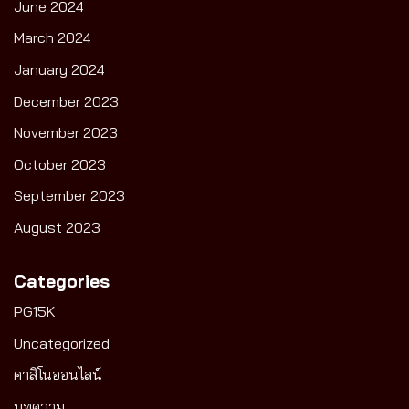
June 2024
March 2024
January 2024
December 2023
November 2023
October 2023
September 2023
August 2023
Categories
PG15K
Uncategorized
คาสิโนออนไลน์
บทความ