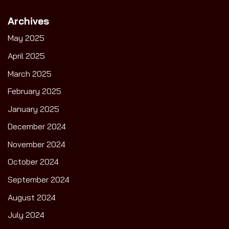
Archives
May 2025
April 2025
March 2025
February 2025
January 2025
December 2024
November 2024
October 2024
September 2024
August 2024
July 2024