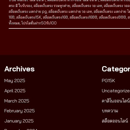
ตรง มี ใบรับรอง
,
สล็อตเว็บตรง รวมทุกค่าย
,
สล็อตเว็บตรง วอ เลท
,
สล็อตเว็บตรง วอล
สล็อตเว็บตรง แตกง่าย pg
,
สล็อตเว็บตรง แตกง่าย วอ เลท
,
สล็อตเว็บตรง แตกง่าย ไม่
168
,
สล็อตเว็บตรง15K
,
สล็อตเว็บตรง168
,
สล็อตเว็บตรง1688
,
สล็อตเว็บตรง888
,
ส
ทั้งหมด
,
โปรโมชั่นฝาก50รับ100
Archives
Categor
May 2025
PG15K
April 2025
Uncategorize
March 2025
คาสิโนออนไลน์
February 2025
บทความ
January 2025
สล็อตออนไลน์