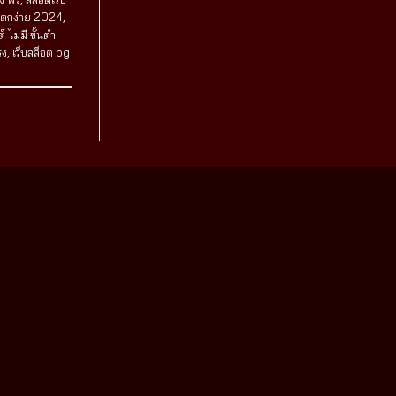
แตกง่าย 2024
,
 ไม่มี ขั้นต่ำ
รง
,
เว็บสล็อต pg