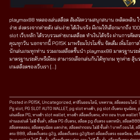
playmax88 ทดลองเล่นสล็อต สัมผัสความสนุกสนาน เพลิดเพลิน ใน
ง่าย ส่งตรงจากค่ายดัง เล่นง่าย ได้เงินจริง มีเกมให้เลือกมากถึง 1
slot เว็บหลัก ได้รวบรวมค่ายเกมสล็อต ทำเงินได้จริง ผ่านการคัด
คุณทุกวัน นอกจากนี้ PG15K มาพร้อมโปรโมชั่น จัดเต็ม เพิ่มโอ
นักเล่นเกมทุกท่าน รวมเกมสล็อตชั้นนำ playmax88 มาตรฐานระดั
มาตรฐานระดับพรีเมียม สามารถเลือกเล่นกันได้ทุกเกม ทุกค่าย ลุ้น
เกมสล็อตของเว็บเรา […]
CO
Posted in
PG15K
,
Uncategorized
,
คาสิโนออนไลน์
,
บทความ
,
สล็อตออนไลน์
Pg slot
,
PG SLOT AUTO WALLET
,
pg slot ทางเข้า
,
pg slot เว็บตรง ทุนน้อย
,
p
เล่นสล็อต PG
,
ทางเข้า slot wallet
,
ทางเข้า สล็อตเว็บตรง
,
ฝาก ถอน true wallet ไม่
ผ่านเอเย่นต์ ไม่มี ขั้นต่ำ
,
สล็อต PG เว็บตรง
,
สล็อต pg เว็บตรง แตกหนัก
,
สล็อต888 เ
สล็อตทดลอง
,
สล็อตทุนน้อย แตกง่าย
,
สล็อตฝากถอน ไม่มี ขั้นต่ำ 1 บาทก็ ถอนได้
,
สล
ตรง 888
,
สล็อตเว็บตรง g2g
,
สล็อตเว็บตรง g2g1bet สล็อตเว็บตรง ยอดนิยม
,
สล็
true wallet ไม่มี ขั้น ต่ํา
,
สล็อตเว็บตรง ฝาก-ถอน ไม่มี ขั้น ต่ํา
,
สล็อตเว็บตรง ฝากถอน