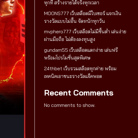
ทุกที่ สร้างรายได้จริงทุกเวลา
MOONS777 เว็บสล็อตมีใบเซอร์ แจกเงิน
รางวัลแบบไม่อั้น จัดหนักทุกวัน
mvphero777 เว็บสล็อตไม่มีขั้นต่ำ เล่นง่าย
ผ่านมือถือ ไม่ต้องลงทุนสูง
gundam55 เว็บสล็อตแตกง่าย เล่นฟรี
พร้อมโปรโมชั่นสุดพิเศษ
24thbet เว็บรวมสล็อตทุกค่าย พร้อม
เทคนิคเอาชนะรางวัลแจ็คพอต
Recent Comments
No comments to show.