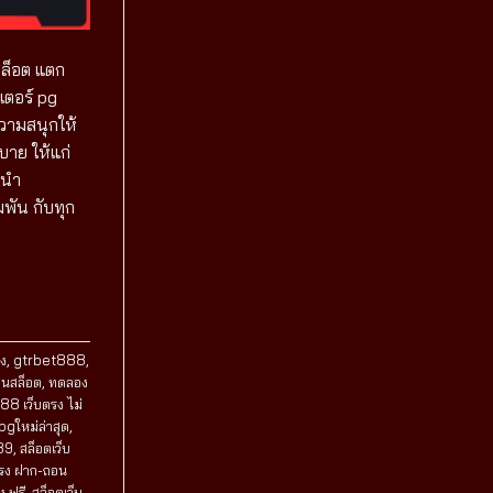
สล็อต แตก
เตอร์ pg
ความสนุกให้
บาย ให้แก่
นนำ
มพัน กับทุก
ง
,
gtrbet888
,
นสล็อต
,
ทดลอง
88 เว็บตรง ไม่
pgใหม่ล่าสุด
,
789
,
สล็อตเว็บ
ตรง ฝาก-ถอน
ง ฟรี
,
สล็อตเว็บ