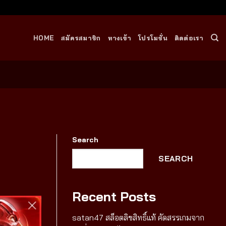
HOME
สมัครสมาชิก
ทางเข้า
โปรโมชั่น
ติดต่อเรา
Search
SEARCH
Recent Posts
satan47 สล็อตลิขสิทธิ์แท้ คัดสรรเกมจาก