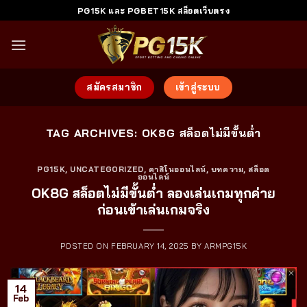
Skip
PG15K และ PGBET15K สล็อตเว็บตรง
to
content
สมัครสมาชิก
เข้าสู่ระบบ
TAG ARCHIVES:
OK8G สล็อตไม่มีขั้นต่ำ
PG15K
,
UNCATEGORIZED
,
คาสิโนออนไลน์
,
บทความ
,
สล็อต
ออนไลน์
OK8G สล็อตไม่มีขั้นต่ำ ลองเล่นเกมทุกค่าย
ก่อนเข้าเล่นเกมจริง
POSTED ON
FEBRUARY 14, 2025
BY
ARMPG15K
14
Feb