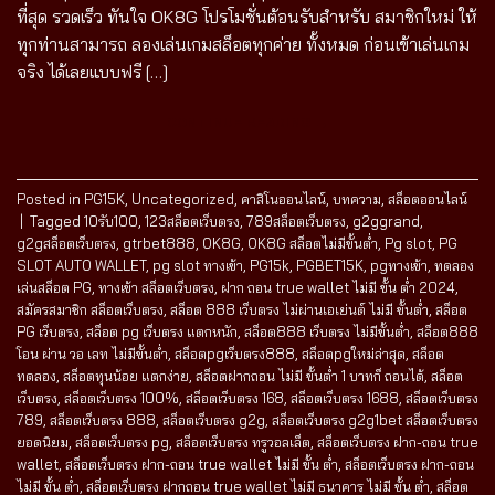
ที่สุด รวดเร็ว ทันใจ OK8G โปรโมชั่นต้อนรับสำหรับ สมาชิกใหม่ ให้
ทุกท่านสามารถ ลองเล่นเกมสล็อตทุกค่าย ทั้งหมด ก่อนเข้าเล่นเกม
จริง ได้เลยแบบฟรี […]
CONTINUE READING
→
Posted in
PG15K
,
Uncategorized
,
คาสิโนออนไลน์
,
บทความ
,
สล็อตออนไลน์
|
Tagged
10รับ100
,
123สล็อตเว็บตรง
,
789สล็อตเว็บตรง
,
g2ggrand
,
g2gสล็อตเว็บตรง
,
gtrbet888
,
OK8G
,
OK8G สล็อตไม่มีขั้นต่ำ
,
Pg slot
,
PG
SLOT AUTO WALLET
,
pg slot ทางเข้า
,
PG15k
,
PGBET15K
,
pgทางเข้า
,
ทดลอง
เล่นสล็อต PG
,
ทางเข้า สล็อตเว็บตรง
,
ฝาก ถอน true wallet ไม่มี ขั้น ต่ํา 2024
,
สมัครสมาชิก สล็อตเว็บตรง
,
สล็อต 888 เว็บตรง ไม่ผ่านเอเย่นต์ ไม่มี ขั้นต่ำ
,
สล็อต
PG เว็บตรง
,
สล็อต pg เว็บตรง แตกหนัก
,
สล็อต888 เว็บตรง ไม่มีขั้นต่ำ
,
สล็อต888
โอน ผ่าน วอ เลท ไม่มีขั้นต่ํา
,
สล็อตpgเว็บตรง888
,
สล็อตpgใหม่ล่าสุด
,
สล็อต
ทดลอง
,
สล็อตทุนน้อย แตกง่าย
,
สล็อตฝากถอน ไม่มี ขั้นต่ำ 1 บาทก็ ถอนได้
,
สล็อต
เว็บตรง
,
สล็อตเว็บตรง 100%
,
สล็อตเว็บตรง 168
,
สล็อตเว็บตรง 1688
,
สล็อตเว็บตรง
789
,
สล็อตเว็บตรง 888
,
สล็อตเว็บตรง g2g
,
สล็อตเว็บตรง g2g1bet สล็อตเว็บตรง
ยอดนิยม
,
สล็อตเว็บตรง pg
,
สล็อตเว็บตรง ทรูวอลเล็ต
,
สล็อตเว็บตรง ฝาก-ถอน true
wallet
,
สล็อตเว็บตรง ฝาก-ถอน true wallet ไม่มี ขั้น ต่ํา
,
สล็อตเว็บตรง ฝาก-ถอน
ไม่มี ขั้น ต่ํา
,
สล็อตเว็บตรง ฝากถอน true wallet ไม่มี ธนาคาร ไม่มี ขั้น ต่ํา
,
สล็อต