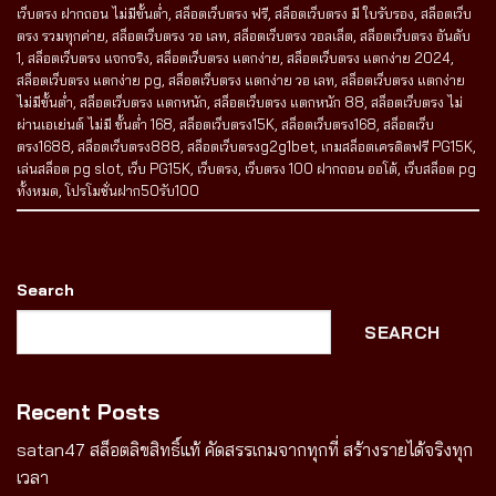
เว็บตรง ฝากถอน ไม่มีขั้นต่ำ
,
สล็อตเว็บตรง ฟรี
,
สล็อตเว็บตรง มี ใบรับรอง
,
สล็อตเว็บ
ตรง รวมทุกค่าย
,
สล็อตเว็บตรง วอ เลท
,
สล็อตเว็บตรง วอลเล็ต
,
สล็อตเว็บตรง อันดับ
1
,
สล็อตเว็บตรง แจกจริง
,
สล็อตเว็บตรง แตกง่าย
,
สล็อตเว็บตรง แตกง่าย 2024
,
สล็อตเว็บตรง แตกง่าย pg
,
สล็อตเว็บตรง แตกง่าย วอ เลท
,
สล็อตเว็บตรง แตกง่าย
ไม่มีขั้นต่ำ
,
สล็อตเว็บตรง แตกหนัก
,
สล็อตเว็บตรง แตกหนัก 88
,
สล็อตเว็บตรง ไม่
ผ่านเอเย่นต์ ไม่มี ขั้นต่ำ 168
,
สล็อตเว็บตรง15K
,
สล็อตเว็บตรง168
,
สล็อตเว็บ
ตรง1688
,
สล็อตเว็บตรง888
,
สล็อตเว็บตรงg2g1bet
,
เกมสล็อตเครดิตฟรี PG15K
,
เล่นสล็อต pg slot
,
เว็บ PG15K
,
เว็บตรง
,
เว็บตรง 100 ฝากถอน ออโต้
,
เว็บสล็อต pg
ทั้งหมด
,
โปรโมชั่นฝาก50รับ100
Search
SEARCH
Recent Posts
satan47 สล็อตลิขสิทธิ์แท้ คัดสรรเกมจากทุกที่ สร้างรายได้จริงทุก
เวลา