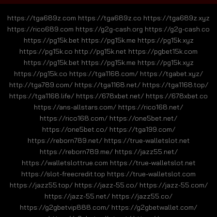
https://tga689z.com
https://tga689z.co
https://tga689z.xyz
https://rico689.com
https://g2g-cash.org
https://g2g-cash.co
https://pg15k.bet
https://pg15k.me
https://pg15k.xyz
https://pg15k.co
http://pg15k.net
https://pgbet15k.com
https://pg15k.bet
https://pg15k.me
https://pg15k.xyz
https://pg15k.co
https://tga1168.com/
https://tgabet.xyz/
http://tga789.com/
https://tga1168.net/
https://tga1168.top/
https://tga1168.life/
https://678xbet.net/
https://678xbet.co
https://ans-allstars.com/
https://rico168.net/
https://rico168.com/
https://one5bet.net/
https://one5bet.co/
https://tga199.com/
https://reborn789.net/
https://true-walletslot.net
https://reborn789.me/
https://jazz55.net/
https://walletslottrue.com
https://true-walletslot.net
https://slot-freecredit.top
https://true-walletslot.com
https://jazz55.top/
https://jazz-55.co/
https://jazz-55.com/
https://jazz-55.net/
https://jazz55.co/
https://g2gbetvip888.com/
https://g2gbetwallet.com/