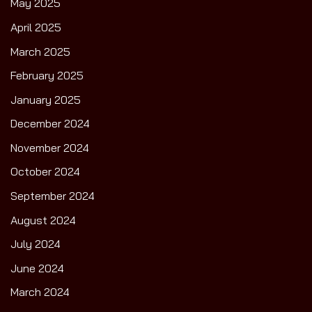
May 2025
April 2025
March 2025
February 2025
January 2025
December 2024
November 2024
October 2024
September 2024
August 2024
July 2024
June 2024
March 2024