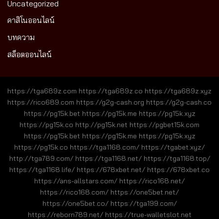
Uncategorized
คาสิโนออนไลน์
บทความ
สล็อตออนไลน์
https://tga689z.com
https://tga689z.co
https://tga689z.xyz
https://rico689.com
https://g2g-cash.org
https://g2g-cash.co
https://pg15k.bet
https://pg15k.me
https://pg15k.xyz
https://pg15k.co
http://pg15k.net
https://pgbet15k.com
https://pg15k.bet
https://pg15k.me
https://pg15k.xyz
https://pg15k.co
https://tga1168.com/
https://tgabet.xyz/
http://tga789.com/
https://tga1168.net/
https://tga1168.top/
https://tga1168.life/
https://678xbet.net/
https://678xbet.co
https://ans-allstars.com/
https://rico168.net/
https://rico168.com/
https://one5bet.net/
https://one5bet.co/
https://tga199.com/
https://reborn789.net/
https://true-walletslot.net