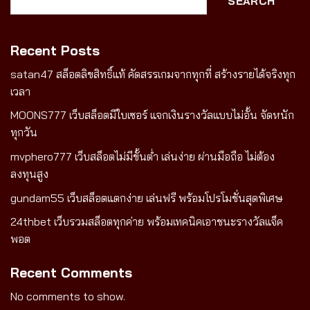
SEARCH
Recent Posts
satan47 สล็อตลิขสิทธิ์แท้ คัดสรรเกมจากทุกที่ สร้างรายได้จริงทุก
เวลา
MOONS777 เว็บสล็อตมีใบเซอร์ แจกเงินรางวัลแบบไม่อั้น จัดหนัก
ทุกวัน
mvphero777 เว็บสล็อตไม่มีขั้นต่ำ เล่นง่าย ผ่านมือถือ ไม่ต้อง
ลงทุนสูง
gundam55 เว็บสล็อตแตกง่าย เล่นฟรี พร้อมโปรโมชั่นสุดพิเศษ
24thbet เว็บรวมสล็อตทุกค่าย พร้อมเทคนิคเอาชนะรางวัลแจ็ค
พอต
Recent Comments
No comments to show.