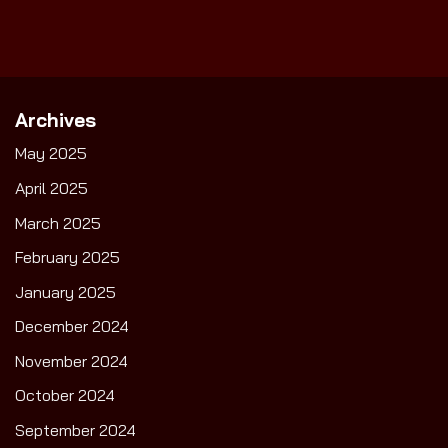
Archives
May 2025
April 2025
March 2025
February 2025
January 2025
December 2024
November 2024
October 2024
September 2024