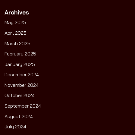
Archives
May 2025
April 2025
March 2025
February 2025
January 2025
December 2024
November 2024
October 2024
September 2024
August 2024
July 2024