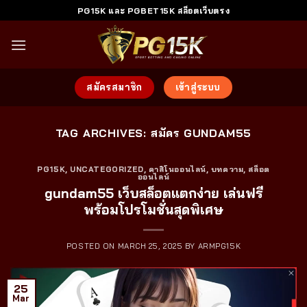
Skip
PG15K และ PGBET15K สล็อตเว็บตรง
to
content
สมัครสมาชิก
เข้าสู่ระบบ
TAG ARCHIVES:
สมัคร GUNDAM55
PG15K
,
UNCATEGORIZED
,
คาสิโนออนไลน์
,
บทความ
,
สล็อต
ออนไลน์
gundam55 เว็บสล็อตแตกง่าย เล่นฟรี
พร้อมโปรโมชั่นสุดพิเศษ
POSTED ON
MARCH 25, 2025
BY
ARMPG15K
25
Mar