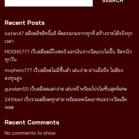
SEARCH
Recent Posts
satan47 สล็อตลิขสิทธิ์แท้ คัดสรรเกมจากทุกที่ สร้างรายได้จริงทุก
เวลา
MOONS777 เว็บสล็อตมีใบเซอร์ แจกเงินรางวัลแบบไม่อั้น จัดหนัก
ทุกวัน
mvphero777 เว็บสล็อตไม่มีขั้นต่ำ เล่นง่าย ผ่านมือถือ ไม่ต้อง
ลงทุนสูง
gundam55 เว็บสล็อตแตกง่าย เล่นฟรี พร้อมโปรโมชั่นสุดพิเศษ
24thbet เว็บรวมสล็อตทุกค่าย พร้อมเทคนิคเอาชนะรางวัลแจ็ค
พอต
Recent Comments
No comments to show.