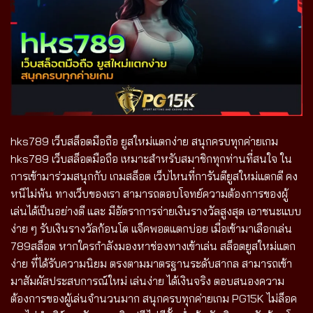
hks789 เว็บสล็อตมือถือ ยูสใหม่แตกง่าย สนุกครบทุกค่ายเกม
hks789 เว็บสล็อตมือถือ เหมาะสำหรับสมาชิกทุกท่านที่สนใจ ใน
การเข้ามาร่วมสนุกกับ เกมสล็อต เว็บไหนที่การันตียูสใหม่แตกดี คง
หนีไม่พ้น ทางเว็บของเรา สามารถตอบโจทย์ความต้องการของผู้
เล่นได้เป็นอย่างดี และ มีอัตราการจ่ายเงินรางวัลสูงสุด เอาชนะแบบ
ง่าย ๆ รับเงินรางวัลก้อนโต แจ็คพอตแตกบ่อย เมื่อเข้ามาเลือกเล่น
789สล็อต หากใครกำลังมองหาช่องทางเข้าเล่น สล็อตยูสใหม่แตก
ง่าย ที่ได้รับความนิยม ตรงตามมาตรฐานระดับสากล สามารถเข้า
มาสัมผัสประสบการณ์ใหม่ เล่นง่าย ได้เงินจริง ตอบสนองความ
ต้องการของผู้เล่นจำนวนมาก สนุกครบทุกค่ายเกม PG15K ไม่ล็อค