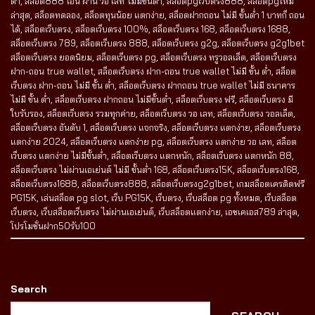
ต่ำ
,
สล็อต888 โอน ผ่าน วอ เลท ไม่มีขั้นต่ํา
,
สล็อตpgเว็บตรง888
,
สล็อตpgใหม่
ล่าสุด
,
สล็อตทดลอง
,
สล็อตทุนน้อย แตกง่าย
,
สล็อตฝากถอน ไม่มี ขั้นต่ำ 1 บาทก็ ถอน
ได้
,
สล็อตเว็บตรง
,
สล็อตเว็บตรง 100%
,
สล็อตเว็บตรง 168
,
สล็อตเว็บตรง 1688
,
สล็อตเว็บตรง 789
,
สล็อตเว็บตรง 888
,
สล็อตเว็บตรง g2g
,
สล็อตเว็บตรง g2g1bet
สล็อตเว็บตรง ยอดนิยม
,
สล็อตเว็บตรง pg
,
สล็อตเว็บตรง ทรูวอลเล็ต
,
สล็อตเว็บตรง
ฝาก-ถอน true wallet
,
สล็อตเว็บตรง ฝาก-ถอน true wallet ไม่มี ขั้น ต่ํา
,
สล็อต
เว็บตรง ฝาก-ถอน ไม่มี ขั้น ต่ํา
,
สล็อตเว็บตรง ฝากถอน true wallet ไม่มี ธนาคาร
ไม่มี ขั้น ต่ํา
,
สล็อตเว็บตรง ฝากถอน ไม่มีขั้นต่ำ
,
สล็อตเว็บตรง ฟรี
,
สล็อตเว็บตรง มี
ใบรับรอง
,
สล็อตเว็บตรง รวมทุกค่าย
,
สล็อตเว็บตรง วอ เลท
,
สล็อตเว็บตรง วอลเล็ต
,
สล็อตเว็บตรง อันดับ 1
,
สล็อตเว็บตรง แจกจริง
,
สล็อตเว็บตรง แตกง่าย
,
สล็อตเว็บตรง
แตกง่าย 2024
,
สล็อตเว็บตรง แตกง่าย pg
,
สล็อตเว็บตรง แตกง่าย วอ เลท
,
สล็อต
เว็บตรง แตกง่าย ไม่มีขั้นต่ำ
,
สล็อตเว็บตรง แตกหนัก
,
สล็อตเว็บตรง แตกหนัก 88
,
สล็อตเว็บตรง ไม่ผ่านเอเย่นต์ ไม่มี ขั้นต่ำ 168
,
สล็อตเว็บตรง15K
,
สล็อตเว็บตรง168
,
สล็อตเว็บตรง1688
,
สล็อตเว็บตรง888
,
สล็อตเว็บตรงg2g1bet
,
เกมสล็อตเครดิตฟรี
PG15K
,
เล่นสล็อต pg slot
,
เว็บ PG15K
,
เว็บตรง
,
เว็บสล็อต pg ทั้งหมด
,
เว็บสล็อต
เว็บตรง
,
เว็บสล็อตเว็บตรง ไม่ผ่านเอเย่นต์
,
เว็บสล็อตแตกง่าย
,
เอชเคเอส789 ล่าสุด
,
โปรโมชั่นฝาก50รับ100
Search