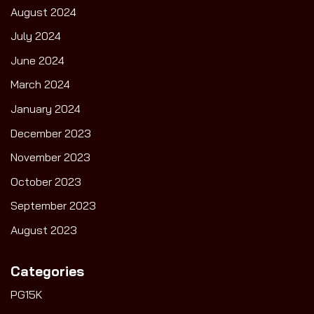
August 2024
July 2024
June 2024
March 2024
January 2024
December 2023
November 2023
October 2023
September 2023
August 2023
Categories
PG15K