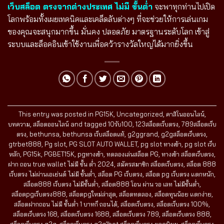
เว็บสล็อต ตรงจากต่างประเทศ ไม่มี ขั้นต่ํา
จะพาทุกท่านไปเปิด
โลกพร้อมทั้งเผยเทคนิคและเคล็ดลับต่างๆ ที่จะช่วยให้การเล่นเกม
ของคุณจะสนุกมากขึ้น มั่นคง ปลอดภัย มาตรฐานระดับโลก เข้าสู่
ระบบและล็อคอินเข้าใช้งานเพื่อคว้ารางวัลใหญ่ได้มากยิ่งขึ้น
This entry was posted in
PG15K
,
Uncategorized
,
คาสิโนออนไลน์
,
บทความ
,
สล็อตออนไลน์
and tagged
10รับ100
,
123สล็อตเว็บตรง
,
789สล็อตเว็บ
ตรง
,
bethunsa
,
bethunsa เว็บสล็อตแท้
,
g2ggrand
,
g2gสล็อตเว็บตรง
,
gtrbet888
,
Pg slot
,
PG SLOT AUTO WALLET
,
pg slot ทางเข้า
,
pg slot เว็บ
หลัก
,
PG15k
,
PGBET15K
,
pgทางเข้า
,
ทดลองเล่นสล็อต PG
,
ทางเข้า สล็อตเว็บตรง
,
ฝาก ถอน true wallet ไม่มี ขั้น ต่ํา 2024
,
สมัครสมาชิก สล็อตเว็บตรง
,
สล็อต 888
เว็บตรง ไม่ผ่านเอเย่นต์ ไม่มี ขั้นต่ำ
,
สล็อต PG เว็บตรง
,
สล็อต pg เว็บตรง แตกหนัก
,
สล็อต888 เว็บตรง ไม่มีขั้นต่ำ
,
สล็อต888 โอน ผ่าน วอ เลท ไม่มีขั้นต่ํา
,
สล็อตpgเว็บตรง888
,
สล็อตpgใหม่ล่าสุด
,
สล็อตทดลอง
,
สล็อตทุนน้อย แตกง่าย
,
สล็อตฝากถอน ไม่มี ขั้นต่ำ 1 บาทก็ ถอนได้
,
สล็อตเว็บตรง
,
สล็อตเว็บตรง 100%
,
สล็อตเว็บตรง 168
,
สล็อตเว็บตรง 1688
,
สล็อตเว็บตรง 789
,
สล็อตเว็บตรง 888
,