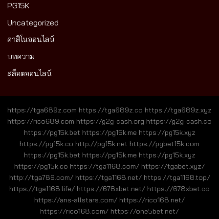
PG15K
Uncategorized
คาสิโนออนไลน์
บทความ
สล็อตออนไลน์
https://tga689z.com
https://tga689z.co
https://tga689z.xyz
https://rico689.com
https://g2g-cash.org
https://g2g-cash.co
https://pg15k.bet
https://pg15k.me
https://pg15k.xyz
https://pg15k.co
http://pg15k.net
https://pgbet15k.com
https://pg15k.bet
https://pg15k.me
https://pg15k.xyz
https://pg15k.co
https://tga1168.com/
https://tgabet.xyz/
http://tga789.com/
https://tga1168.net/
https://tga1168.top/
https://tga1168.life/
https://678xbet.net/
https://678xbet.co
https://ans-allstars.com/
https://rico168.net/
https://rico168.com/
https://one5bet.net/