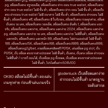
สล็อตเว็บตรง g2g
,
สล็อตเว็บตรง g2g1bet สล็อตเว็บตรง ยอดนิยม
,
สล็อตเว็บตรง
pg
,
สล็อตเว็บตรง ทรูวอลเล็ต
,
สล็อตเว็บตรง ฝาก-ถอน true wallet
,
สล็อตเว็บตรง
ฝาก-ถอน true wallet ไม่มี ขั้น ต่ํา
,
สล็อตเว็บตรง ฝาก-ถอน ไม่มี ขั้น ต่ํา
,
สล็อตเว็บ
ตรง ฝากถอน true wallet ไม่มี ธนาคาร ไม่มี ขั้น ต่ํา
,
สล็อตเว็บตรง ฝากถอน ไม่มี
ขั้นต่ำ
,
สล็อตเว็บตรง ฟรี
,
สล็อตเว็บตรง มี ใบรับรอง
,
สล็อตเว็บตรง รวมทุกค่าย
,
สล็อต
เว็บตรง วอ เลท
,
สล็อตเว็บตรง วอลเล็ต
,
สล็อตเว็บตรง อันดับ 1
,
สล็อตเว็บตรง แจก
จริง
,
สล็อตเว็บตรง แตกง่าย
,
สล็อตเว็บตรง แตกง่าย 2024
,
สล็อตเว็บตรง แตกง่าย
pg
,
สล็อตเว็บตรง แตกง่าย วอ เลท
,
สล็อตเว็บตรง แตกง่าย ไม่มีขั้นต่ำ
,
สล็อตเว็บตรง
แตกหนัก
,
สล็อตเว็บตรง แตกหนัก 88
,
สล็อตเว็บตรง ไม่ผ่านเอเย่นต์ ไม่มี ขั้นต่ำ
168
,
สล็อตเว็บตรง15K
,
สล็อตเว็บตรง168
,
สล็อตเว็บตรง1688
,
สล็อตเว็บตรง888
,
สล็อตเว็บตรงg2g1bet
,
เกมสล็อตเครดิตฟรี PG15K
,
เล่นสล็อต pg slot
,
เว็บ
PG15K
,
เว็บ สล็อต ตรงจากต่างประเทศ ไม่มี ขั้นต่ำ
,
เว็บตรง
,
เว็บตรง สล็อต ฝากถอน
ไม่มีขั้นต่ำ 1 บาทก็ ถอนได้
,
เว็บสล็อต pg ทั้งหมด
,
เว็บสล็อต ตรงจากต่างประเทศ
ไม่มี ขั้นต่ํา
,
โปรโมชั่นฝาก50รับ100
.
glodenluck เว็บสล็อตแตกง่าย
OK8G สล็อตไม่มีขั้นต่ำ ลองเล่น
ฝากถอนไม่มีขั้นต่ำ มาตรฐาน
เกมทุกค่าย ก่อนเข้าเล่นเกมจริง
ระดับสากล